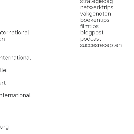
strategiedag
netwerktrips
vakgenoten
boekentips
filmtips
ternational
blogpost
en
podcast
succesrecepten
nternational
lei
art
nternational
urg