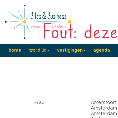
Fout: deze
home
word lid
vestigingen
agenda
home
word lid
vestiginge
lid worden
Achterhoek
kennismaken
Alkmaar
coördinator worden
Almere
FAQ
Amersfoort
Amsterdam
Amsterdam I