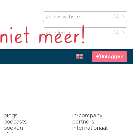
 niet meer!
Inloggen
door leden
over
radio
de vestigingen
events
op congressen
en toen kwam corona
community-building
blogs
in-company
podcasts
partners
boeken
internationaal