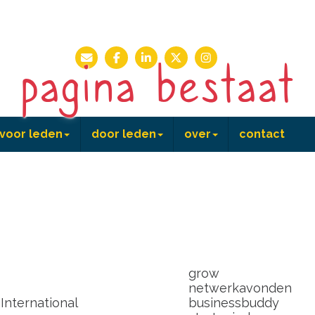
 pagina bestaat
voor leden
door leden
over
contact
n
agenda
voor leden
B&B 20 jaar
share
shine
grow
netwerkavonden
nternational
businessbuddy