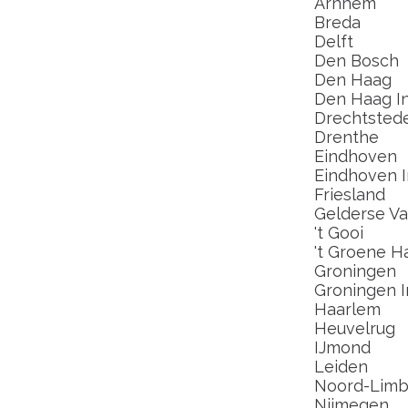
Arnhem
Breda
Delft
Den Bosch
Den Haag
Den Haag In
Drechtsted
Drenthe
Eindhoven
Eindhoven I
Friesland
Gelderse Val
't Gooi
't Groene H
Groningen
Groningen I
Haarlem
Heuvelrug
IJmond
Leiden
Noord-Limb
Nijmegen