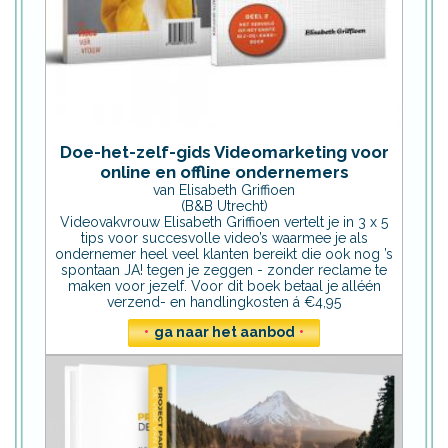
Doe-het-zelf-gids Videomarketing voor
online en offline ondernemers
van Elisabeth Griffioen
(B&B Utrecht)
Videovakvrouw Elisabeth Griffioen vertelt je in 3 x 5
tips voor succesvolle video’s waarmee je als
ondernemer heel veel klanten bereikt die ook nog ’s
spontaan JA! tegen je zeggen - zonder reclame te
maken voor jezelf. Voor dit boek betaal je alléén
verzend- en handlingkosten á €4,95
•
ga naar het aanbod
•