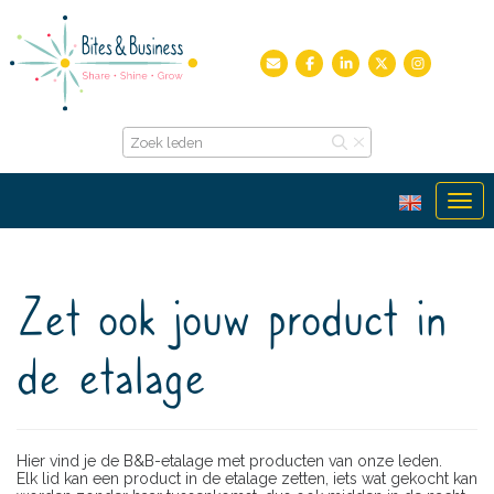
Ope
Zet ook jouw product in
de etalage
Hier vind je de B&B-etalage met producten van onze leden.
Elk lid kan een product in de etalage zetten, iets wat gekocht kan