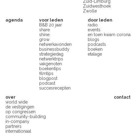
Zuid-Limburg
Zuidwesthoek
Zwolle
agenda
voor leden
door leden
B&B 20 jaar
radio
share
events
shine
en toen kwam corona
grow
blogs
netwerkavonden
podcasts
businessbuddy
boeken
strategiedag
etalage
netwerktrips
vakgenoten
boekentips
filmtips
blogpost
podcast
succesrecepten
over
contact
world wide
de vestigingen
op congressen
community-building
in-company
partners
internationaal