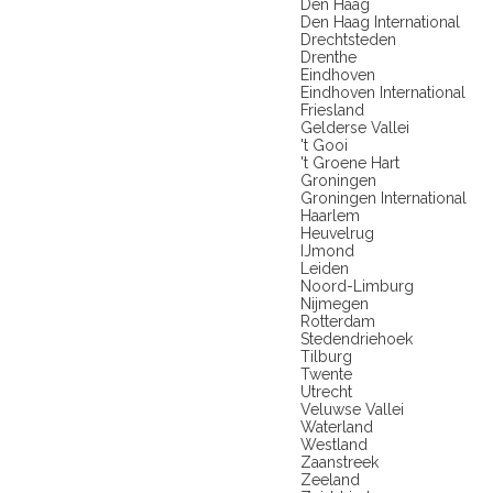
Den Haag
Den Haag International
Drechtsteden
Drenthe
Eindhoven
Eindhoven International
Friesland
Gelderse Vallei
't Gooi
't Groene Hart
Groningen
Groningen International
Haarlem
Heuvelrug
IJmond
Leiden
Noord-Limburg
Nijmegen
Rotterdam
Stedendriehoek
Tilburg
Twente
Utrecht
Veluwse Vallei
Waterland
Westland
Zaanstreek
Zeeland