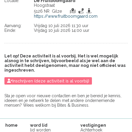
Locatie:
De Fruitboomgaard
Hoogstraat
5126 NR Gilze
https://www.fruitboomgaard.com
Aanvang:
Vrijdag 10 juli 2026 11:30 uur
Einde:
Vrijdag 10 juli 2026 14:00 uur
Let op! Deze activiteit is al voorbij. Het is wel mogelijk
alsnog in te schrijven, bijvoorbeeld als je wel aan de
activiteit hebt deelgenomen, maar nog niet officieel was
ingeschreven.
Inschrijven (deze activiteit is al voorbij)
Sta je open voor nieuwe contacten en ben je bereid je kennis,
ideeen en je netwerk te delen met andere ondernemende
mensen? Wees welkom bij Bites & Business.
home
word lid
vestigingen
lid worden
Achterhoek