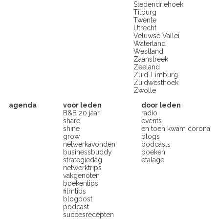
Stedendriehoek
Tilburg
Twente
Utrecht
Veluwse Vallei
Waterland
Westland
Zaanstreek
Zeeland
Zuid-Limburg
Zuidwesthoek
Zwolle
agenda
voor leden
door leden
B&B 20 jaar
radio
share
events
shine
en toen kwam corona
grow
blogs
netwerkavonden
podcasts
businessbuddy
boeken
strategiedag
etalage
netwerktrips
vakgenoten
boekentips
filmtips
blogpost
podcast
succesrecepten