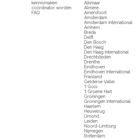
kennismaken
Alkmaar
coördinator worden
Almere
FAQ
Amersfoort
Amsterdam
Amsterdam International
Arnhem
Breda
Delft
Den Bosch
Den Haag
Den Haag International
Drechtsteden
Drenthe
Eindhoven
Eindhoven International
Friesland
Gelderse Vallei
't Gooi
't Groene Hart
Groningen
Groningen International
Haarlem
Heuvelrug
IJmond
Leiden
Noord-Limburg
Nijmegen
Rotterdam