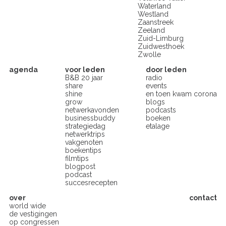
Waterland
Westland
Zaanstreek
Zeeland
Zuid-Limburg
Zuidwesthoek
Zwolle
agenda
voor leden
door leden
B&B 20 jaar
radio
share
events
shine
en toen kwam corona
grow
blogs
netwerkavonden
podcasts
businessbuddy
boeken
strategiedag
etalage
netwerktrips
vakgenoten
boekentips
filmtips
blogpost
podcast
succesrecepten
over
contact
world wide
de vestigingen
op congressen