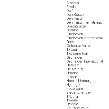
Arnhem
Breda
Delft
Den Bosch
Den Haag
Den Haag International
Drechtsteden
Drenthe
Eindhoven
Eindhoven International
Friesland
Gelderse Vallei
't Gooi
't Groene Hart
Groningen
Groningen International
Haarlem
Heuvelrug
IJmond
Leiden
Noord-Limburg
Nijmegen
Rotterdam
Stedendriehoek
Tilburg
Twente
Utrecht
Veluwse Vallei