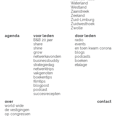
Waterland
Westland
Zaanstreek
Zeeland
Zuid-Limburg
Zuidwesthoek
Zwolle
agenda
voor leden
door leden
B&B 20 jaar
radio
share
events
shine
en toen kwam corona
grow
blogs
netwerkavonden
podcasts
businessbuddy
boeken
strategiedag
etalage
netwerktrips
vakgenoten
boekentips
filmtips
blogpost
podcast
succesrecepten
over
contact
world wide
de vestigingen
op congressen