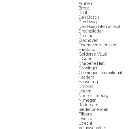
Arnhem
Breda
Delft
Den Bosch
Den Haag
Den Haag International
Drechtsteden
Drenthe
Eindhoven
Eindhoven International
Friesland
Gelderse Vallei
't Gooi
't Groene Hart
Groningen
Groningen International
Haarlem
Heuvelrug
IJmond
Leiden
Noord-Limburg
Nijmegen
Rotterdam
Stedendriehoek
Tilburg
Twente
Utrecht
Veluwse Vallei