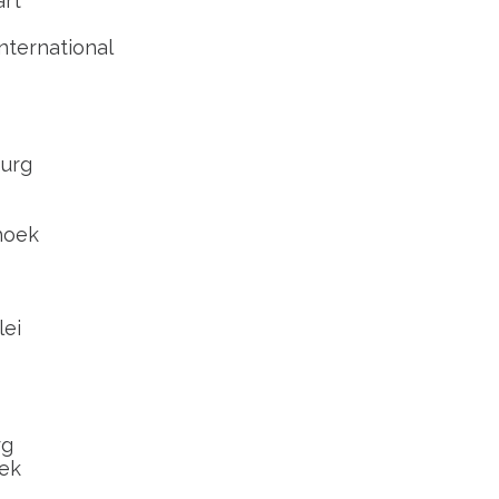
art
nternational
urg
hoek
lei
rg
ek