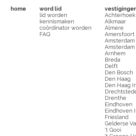
home
word lid
vestiginge
lid worden
Achterhoek
kennismaken
Alkmaar
coördinator worden
Almere
FAQ
Amersfoort
Amsterdam
Amsterdam I
Arnhem
Breda
Delft
Den Bosch
Den Haag
Den Haag In
Drechtsted
Drenthe
Eindhoven
Eindhoven I
Friesland
Gelderse Val
't Gooi