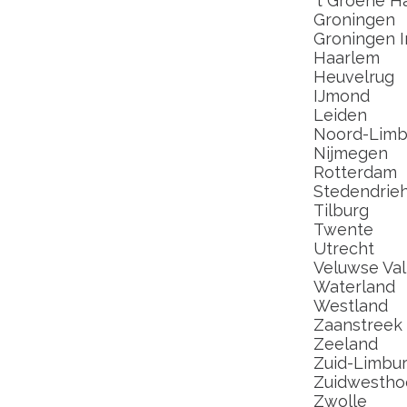
't Groene H
Groningen
Groningen I
Haarlem
Heuvelrug
IJmond
Leiden
Noord-Limb
Nijmegen
Rotterdam
Stedendrie
Tilburg
Twente
Utrecht
Veluwse Val
Waterland
Westland
Zaanstreek
Zeeland
Zuid-Limbu
Zuidwestho
Zwolle