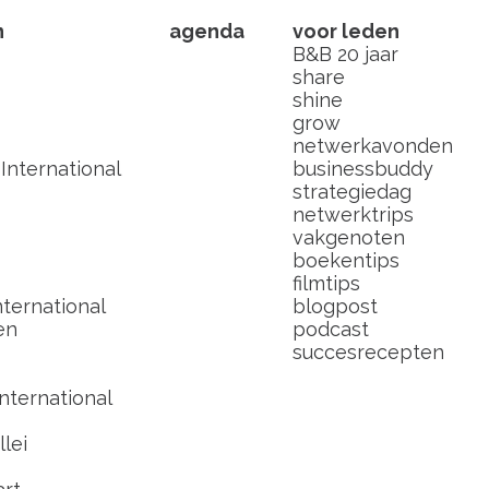
n
agenda
voor leden
B&B 20 jaar
share
shine
grow
netwerkavonden
nternational
businessbuddy
strategiedag
netwerktrips
vakgenoten
boekentips
filmtips
ternational
blogpost
en
podcast
succesrecepten
nternational
lei