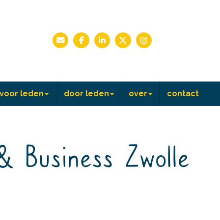
voor leden
door leden
over
contact
& Business Zwolle