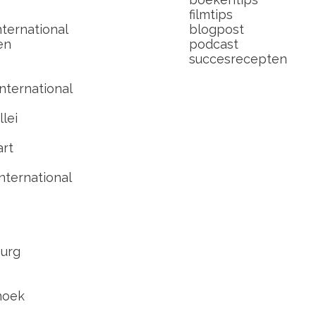
filmtips
ternational
blogpost
en
podcast
succesrecepten
nternational
lei
art
nternational
urg
hoek