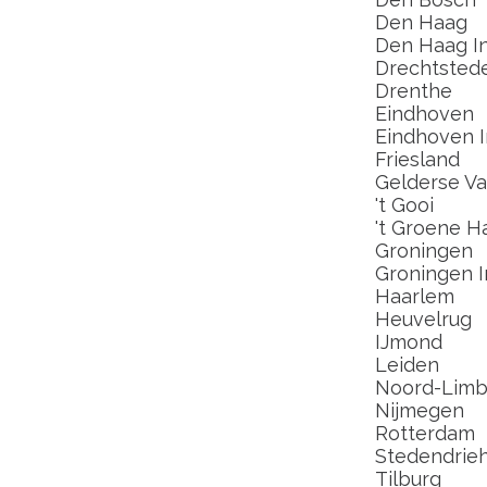
Den Haag
Den Haag In
Drechtsted
Drenthe
Eindhoven
Eindhoven I
Friesland
Gelderse Val
't Gooi
't Groene H
Groningen
Groningen I
Haarlem
Heuvelrug
IJmond
Leiden
Noord-Limb
Nijmegen
Rotterdam
Stedendrie
Tilburg