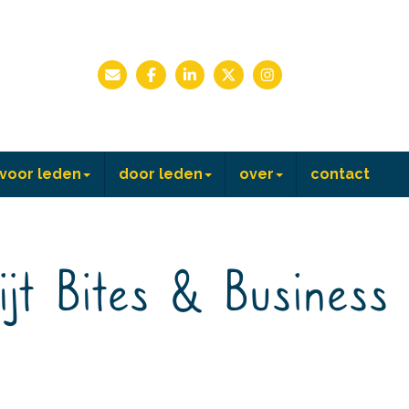
voor leden
door leden
over
contact
jt Bites & Business