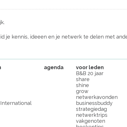
k.
eid je kennis, ideeen en je netwerk te delen met
n
agenda
voor leden
B&B 20 jaar
share
shine
grow
netwerkavonden
nternational
businessbuddy
strategiedag
netwerktrips
vakgenoten
boekentips