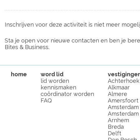
Inschrijven voor deze activiteit is niet meer mogelij
Sta je open voor nieuwe contacten en ben je ber
Bites & Business.
home
word lid
vestiginge
lid worden
Achterhoek
kennismaken
Alkmaar
coördinator worden
Almere
FAQ
Amersfoort
Amsterdam
Amsterdam I
Arnhem
Breda
Delft
Den Bosch