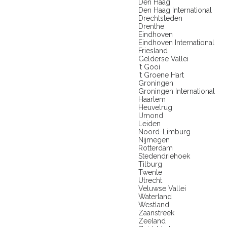
Den Haag
Den Haag International
Drechtsteden
Drenthe
Eindhoven
Eindhoven International
Friesland
Gelderse Vallei
't Gooi
't Groene Hart
Groningen
Groningen International
Haarlem
Heuvelrug
IJmond
Leiden
Noord-Limburg
Nijmegen
Rotterdam
Stedendriehoek
Tilburg
Twente
Utrecht
Veluwse Vallei
Waterland
Westland
Zaanstreek
Zeeland