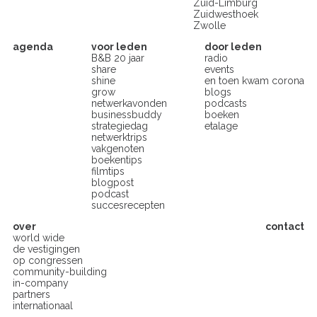
Zuid-Limburg
Zuidwesthoek
Zwolle
agenda
voor leden
door leden
B&B 20 jaar
radio
share
events
shine
en toen kwam corona
grow
blogs
netwerkavonden
podcasts
businessbuddy
boeken
strategiedag
etalage
netwerktrips
vakgenoten
boekentips
filmtips
blogpost
podcast
succesrecepten
over
contact
world wide
de vestigingen
op congressen
community-building
in-company
partners
internationaal