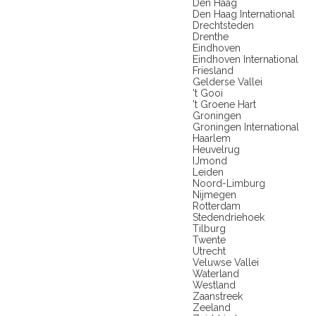
Den Haag
Den Haag International
Drechtsteden
Drenthe
Eindhoven
Eindhoven International
Friesland
Gelderse Vallei
't Gooi
't Groene Hart
Groningen
Groningen International
Haarlem
Heuvelrug
IJmond
Leiden
Noord-Limburg
Nijmegen
Rotterdam
Stedendriehoek
Tilburg
Twente
Utrecht
Veluwse Vallei
Waterland
Westland
Zaanstreek
Zeeland