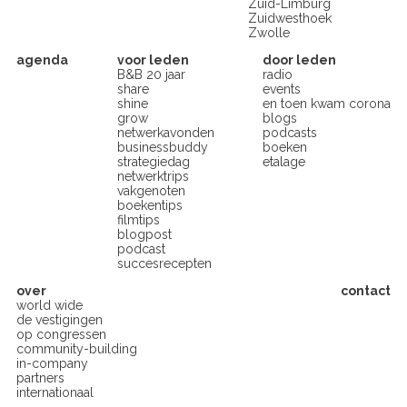
Zuid-Limburg
Zuidwesthoek
Zwolle
agenda
voor leden
door leden
B&B 20 jaar
radio
share
events
shine
en toen kwam corona
grow
blogs
netwerkavonden
podcasts
businessbuddy
boeken
strategiedag
etalage
netwerktrips
vakgenoten
boekentips
filmtips
blogpost
podcast
succesrecepten
over
contact
world wide
de vestigingen
op congressen
community-building
in-company
partners
internationaal