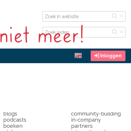
 niet meer!
Inloggen
door leden
over
radio
world wide
events
de vestigingen
en toen kwam corona
op congressen
blogs
community-building
podcasts
in-company
boeken
partners