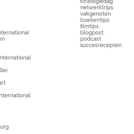
strategiedag
netwerktrips
vakgenoten
boekentips
filmtips
ternational
blogpost
en
podcast
succesrecepten
nternational
lei
art
nternational
urg