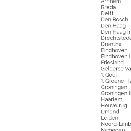
Arnhem
Breda
Delft
Den Bosch
Den Haag
Den Haag In
Drechtsted
Drenthe
Eindhoven
Eindhoven I
Friesland
Gelderse Val
't Gooi
't Groene H
Groningen
Groningen I
Haarlem
Heuvelrug
IJmond
Leiden
Noord-Limb
Nijmegen