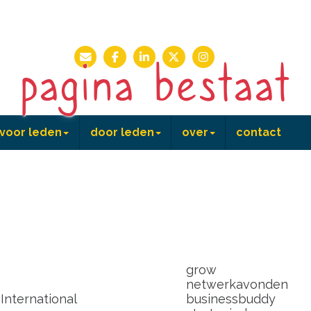
 pagina bestaat
voor leden
door leden
over
contact
n
agenda
voor leden
B&B 20 jaar
share
shine
grow
netwerkavonden
nternational
businessbuddy