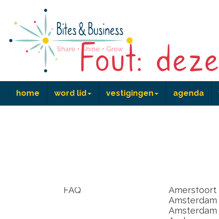
Fout: deze
home
word lid
vestigingen
agenda
home
word lid
vestiginge
lid worden
Achterhoek
kennismaken
Alkmaar
coördinator worden
Almere
FAQ
Amersfoort
Amsterdam
Amsterdam I