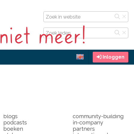
 niet meer!
Inloggen
door leden
over
radio
world wide
events
de vestigingen
en toen kwam corona
op congressen
blogs
community-building
podcasts
in-company
boeken
partners