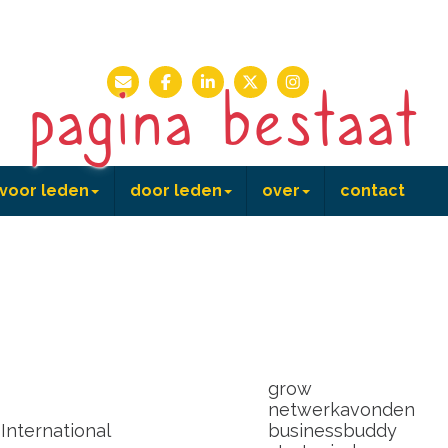
 pagina bestaat
voor leden
door leden
over
contact
n
agenda
voor leden
B&B 20 jaar
share
shine
grow
netwerkavonden
nternational
businessbuddy