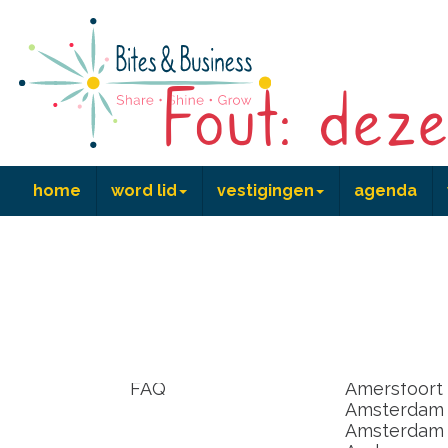
Fout: deze
home
word lid
vestigingen
agenda
home
word lid
vestiginge
lid worden
Achterhoek
kennismaken
Alkmaar
coördinator worden
Almere
FAQ
Amersfoort
Amsterdam
Amsterdam I