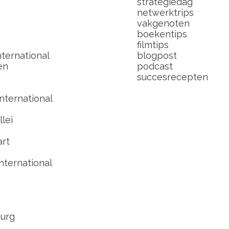
strategiedag
netwerktrips
vakgenoten
boekentips
filmtips
ternational
blogpost
en
podcast
succesrecepten
nternational
lei
art
nternational
urg