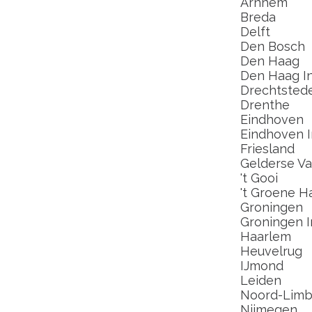
Arnhem
Breda
Delft
Den Bosch
Den Haag
Den Haag In
Drechtsted
Drenthe
Eindhoven
Eindhoven I
Friesland
Gelderse Val
't Gooi
't Groene H
Groningen
Groningen I
Haarlem
Heuvelrug
IJmond
Leiden
Noord-Limb
Nijmegen