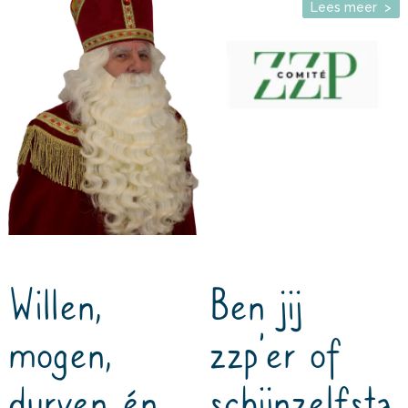
Lees meer >
Willen,
Ben jij
mogen,
zzp’er of
durven én
schijnzelfsta