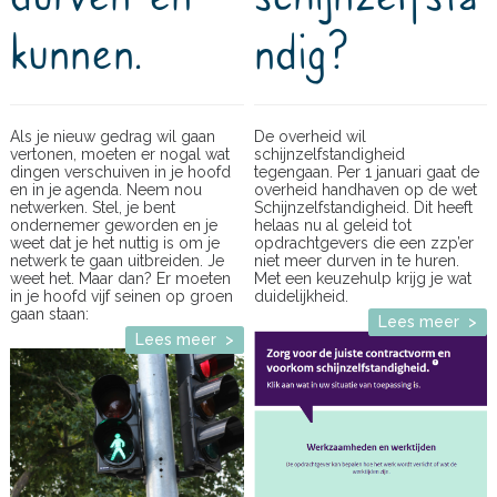
kunnen.
ndig?
Als je nieuw gedrag wil gaan
De overheid wil
vertonen, moeten er nogal wat
schijnzelfstandigheid
dingen verschuiven in je hoofd
tegengaan. Per 1 januari gaat de
en in je agenda. Neem nou
overheid handhaven op de wet
netwerken. Stel, je bent
Schijnzelfstandigheid. Dit heeft
ondernemer geworden en je
helaas nu al geleid tot
weet dat je het nuttig is om je
opdrachtgevers die een zzp’er
netwerk te gaan uitbreiden. Je
niet meer durven in te huren.
weet het. Maar dan? Er moeten
Met een keuzehulp krijg je wat
in je hoofd vijf seinen op groen
duidelijkheid.
gaan staan:
Lees meer >
Lees meer >