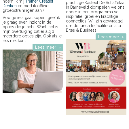
noem ik mij
Trainer Creatief
prachtige Kasteel De Schaffelaar
Denken
en bied ik offline
in Barneveld dompelen we ons
groepstrainingen aan.)
onder in een programma vol
inspiratie, groei en krachtige
Voor je iets gaat kopen, geef ik
connecties. Wij zijn gevvraagd
je graag even inzicht in de
om de lunch te faciliteren a la
opties die je hebt. Want, het is
Bites & Business.
mijn overtuiging dat er altijd
meerdere opties zijn. Ook als je
Lees meer >
iets niet kunt.
Lees meer >