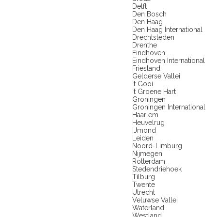
Delft
Den Bosch
Den Haag
Den Haag International
Drechtsteden
Drenthe
Eindhoven
Eindhoven International
Friesland
Gelderse Vallei
't Gooi
't Groene Hart
Groningen
Groningen International
Haarlem
Heuvelrug
IJmond
Leiden
Noord-Limburg
Nijmegen
Rotterdam
Stedendriehoek
Tilburg
Twente
Utrecht
Veluwse Vallei
Waterland
Westland