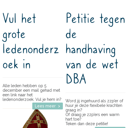
Vul het
Petitie tegen
grote
de
ledenonderz
handhaving
oek in
van de wet
DBA
Alle leden hebben op 5
december een mail gehad met
een link naar het
ledenonderzoek. Vul je hem in?
Word jij ingehuurd als zzp’er of
huur je deze flexibele krachten
Lees meer >
graag in?
Of draag je zzp’ers een warm
hart toe?
Teken dan deze petitie!