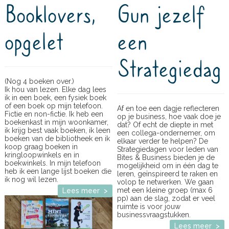
Booklovers,
Gun jezelf
opgelet
een
Strategiedag
(Nog 4 boeken over.)
Ik hou van lezen. Elke dag lees
ik in een boek, een fysiek boek
of een boek op mijn telefoon.
Af en toe een dagje reflecteren
Fictie en non-fictie. Ik heb een
op je business, hoe vaak doe je
boekenkast in mijn woonkamer,
dat? Of echt de diepte in met
ik krijg best vaak boeken, ik leen
een collega-ondernemer, om
boeken van de bibliotheek en ik
elkaar verder te helpen? De
koop graag boeken in
Strategiedagen voor leden van
kringloopwinkels en in
Bites & Business bieden je de
boekwinkels. In mijn telefoon
mogelijkheid om in één dag te
heb ik een lange lijst boeken die
leren, geïnspireerd te raken en
ik nog wil lezen.
volop te netwerken. We gaan
met een kleine groep (max 6
Lees meer >
pp) aan de slag, zodat er veel
ruimte is voor jouw
businessvraagstukken.
Lees meer >