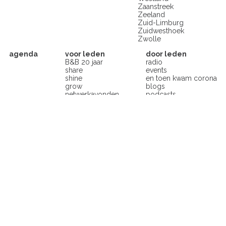
Zaanstreek
Zeeland
Zuid-Limburg
Zuidwesthoek
Zwolle
agenda
voor leden
door leden
B&B 20 jaar
radio
share
events
shine
en toen kwam corona
grow
blogs
netwerkavonden
podcasts
businessbuddy
boeken
strategiedag
etalage
netwerktrips
vakgenoten
boekentips
filmtips
blogpost
podcast
succesrecepten
over
contact
world wide
de vestigingen
op congressen
community-building
in-company