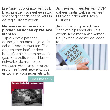
Ilse Nagy, coördinator van B&B
Janneke van Heugten van VIDM
Drechtsteden, schreef een stuk
gaf een gratis webinar van een
voor beginnende netwerkers in
uur voor leden van Bites &
de regio Drechtsteden.
Business.
Netwerken is meer dan
Je kunt het nog terugkijken.
pitchen en hopen op nieuwe
Zeer veel tips voor als jij als
klanten
expert in de media wilt komen.
“Op elk potje past een
De link vind je achter de leden-
dekseltje”, zei oma altijd. Zo is
login.
dat ook voor netwerken. Elke
ondernemer heeft andere
behoeftes als het om netwerken
gaat. Er is zelfs verschil tussen
netwerkende mannen en
vrouwen. Hoe dan ook, onze
regio heeft veel netwerkclubs
en zo is er voor ieder iets wils.
Lees meer >