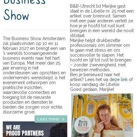
B&B-Utrecht lid Marijke gast
Show
staat in de Libelle nr. 25 met een
artikel over breinrust. Samen
met een paar anderen vertelt ze
hoe je je hoofd tot rust kunt
brengen in een wereld die nooit
stilstaat.
The Business Show Amsterdam
Marijke helpt drukbezette
zal plaatsvinden op 10 en 11
professionals om slimmer om
februari 2027 en brengt een van
te gaan met stress en om
’s werelds toonaangevende
succesvoller te slapen. Het
business events naar het hart
hoofd en lijf tot rust te brengen
van Europa. Met meer dan 25
– zonder zweverigheid, met
jaar ervaring in het
bewezen methodes.
ondersteunen van oprichters en
Ben je benieuwd naar het
ondernemers wereldwijd, is het
artikel? Lees het via
deze link
of
evenement ontworpen om
koop vandaag de Libelle.
praktische inzichten,
Goed gedaan, Marijke!
waardevolle connecties en
toegang tot de nieuwste
producten en diensten te
bieden die zorgen voor echte,
duurzame groei.
Lees meer >