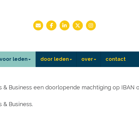
voor leden
door leden
over
contact
es & Business een doorlopende machtiging op IBAN 
s & Business.