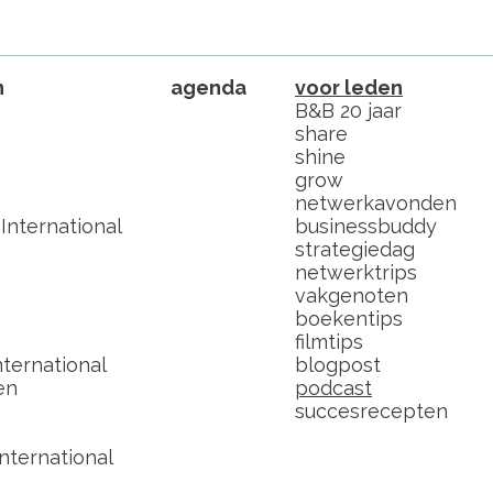
n
agenda
voor leden
B&B 20 jaar
share
shine
grow
netwerkavonden
nternational
businessbuddy
strategiedag
netwerktrips
vakgenoten
boekentips
filmtips
ternational
blogpost
en
podcast
succesrecepten
nternational