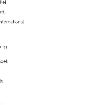
lei
art
nternational
urg
hoek
lei