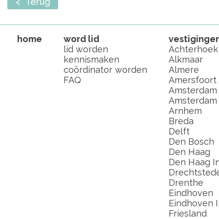
< Terug
home
word lid
vestiginge
lid worden
Achterhoek
kennismaken
Alkmaar
coördinator worden
Almere
FAQ
Amersfoort
Amsterdam
Amsterdam I
Arnhem
Breda
Delft
Den Bosch
Den Haag
Den Haag In
Drechtsted
Drenthe
Eindhoven
Eindhoven I
Friesland