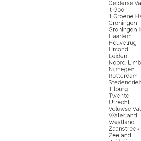
Gelderse Val
't Gooi
't Groene H
Groningen
Groningen I
Haarlem
Heuvelrug
IJmond
Leiden
Noord-Limb
Nijmegen
Rotterdam
Stedendrie
Tilburg
Twente
Utrecht
Veluwse Val
Waterland
Westland
Zaanstreek
Zeeland