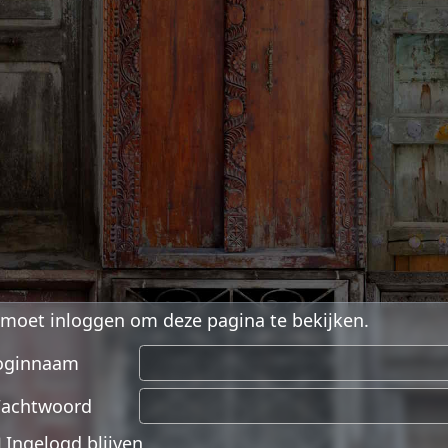
 moet inloggen om deze pagina te bekijken.
oginnaam
achtwoord
Ingelogd blijven