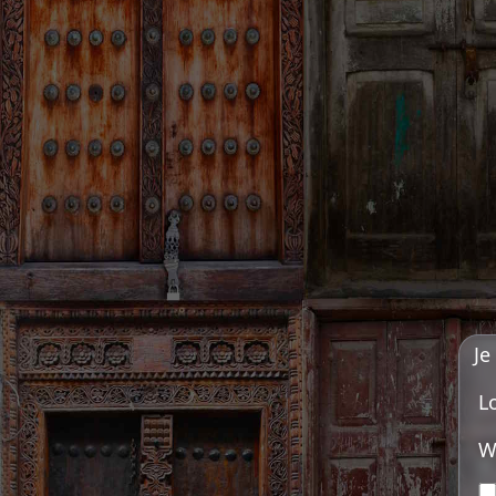
Je
L
W