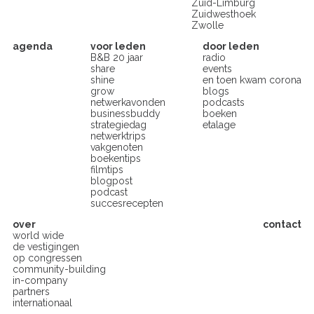
Zuid-Limburg
Zuidwesthoek
Zwolle
agenda
voor leden
door leden
B&B 20 jaar
radio
share
events
shine
en toen kwam corona
grow
blogs
netwerkavonden
podcasts
businessbuddy
boeken
strategiedag
etalage
netwerktrips
vakgenoten
boekentips
filmtips
blogpost
podcast
succesrecepten
over
contact
world wide
de vestigingen
op congressen
community-building
in-company
partners
internationaal