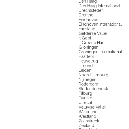
Den Haag
Den Haag International
Drechtsteden
Drenthe
Eindhoven
Eindhoven International
Friesland
Gelderse Vallei
't Gooi
't Groene Hart
Groningen
Groningen International
Haarlem
Heuvelrug
IJmond
Leiden
Noord-Limburg
Nijmegen
Rotterdam
Stedendriehoek
Tilburg
Twente
Utrecht
Veluwse Vallei
Waterland
Westland
Zaanstreek
Zeeland