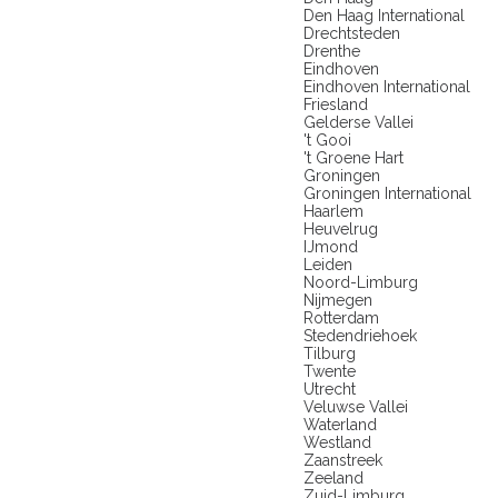
Den Haag International
Drechtsteden
Drenthe
Eindhoven
Eindhoven International
Friesland
Gelderse Vallei
't Gooi
't Groene Hart
Groningen
Groningen International
Haarlem
Heuvelrug
IJmond
Leiden
Noord-Limburg
Nijmegen
Rotterdam
Stedendriehoek
Tilburg
Twente
Utrecht
Veluwse Vallei
Waterland
Westland
Zaanstreek
Zeeland
Zuid-Limburg