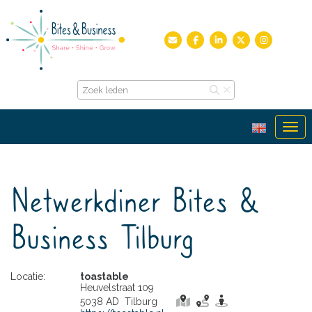
Ope
Netwerkdiner Bites &
Business Tilburg
Locatie:
toastable
Heuvelstraat 109
5038 AD Tilburg