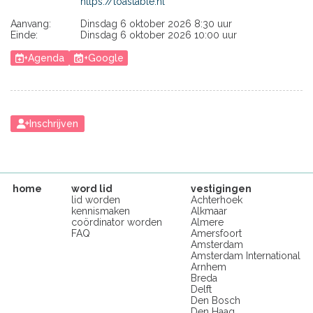
https://toastable.nl
Aanvang:
Dinsdag 6 oktober 2026 8:30 uur
Einde:
Dinsdag 6 oktober 2026 10:00 uur
+Agenda
+Google
Inschrijven
home
word lid
vestigingen
lid worden
Achterhoek
kennismaken
Alkmaar
coördinator worden
Almere
FAQ
Amersfoort
Amsterdam
Amsterdam International
Arnhem
Breda
Delft
Den Bosch
Den Haag