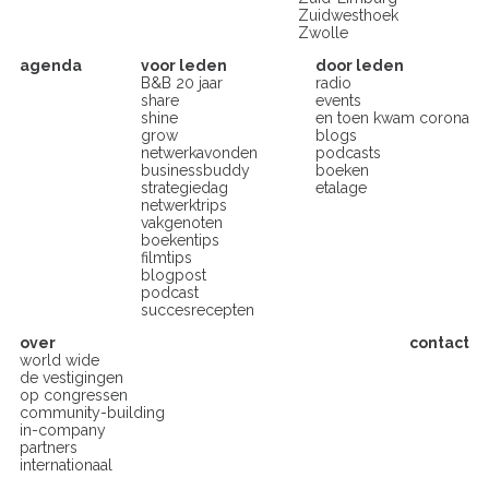
Zuidwesthoek
Zwolle
agenda
voor leden
door leden
B&B 20 jaar
radio
share
events
shine
en toen kwam corona
grow
blogs
netwerkavonden
podcasts
businessbuddy
boeken
strategiedag
etalage
netwerktrips
vakgenoten
boekentips
filmtips
blogpost
podcast
succesrecepten
over
contact
world wide
de vestigingen
op congressen
community-building
in-company
partners
internationaal