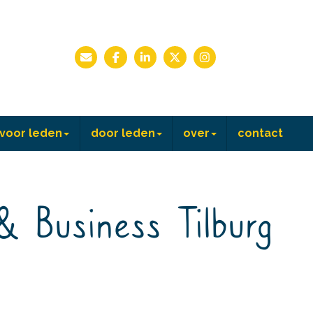
voor leden
door leden
over
contact
& Business Tilburg