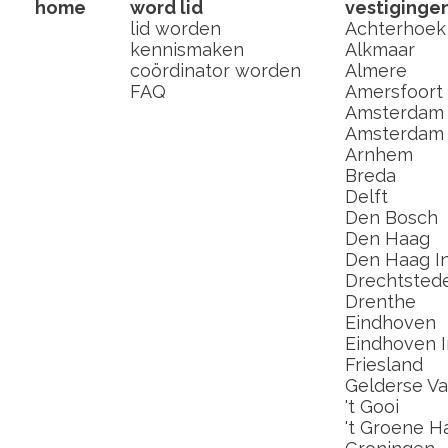
home
word lid
vestiginge
lid worden
Achterhoek
kennismaken
Alkmaar
coördinator worden
Almere
FAQ
Amersfoort
Amsterdam
Amsterdam I
Arnhem
Breda
Delft
Den Bosch
Den Haag
Den Haag In
Drechtsted
Drenthe
Eindhoven
Eindhoven I
Friesland
Gelderse Val
't Gooi
't Groene H