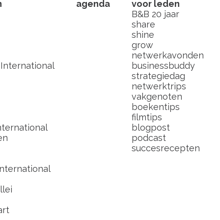
n
agenda
voor leden
B&B 20 jaar
share
shine
grow
netwerkavonden
nternational
businessbuddy
strategiedag
netwerktrips
vakgenoten
boekentips
filmtips
ternational
blogpost
en
podcast
succesrecepten
nternational
lei
art