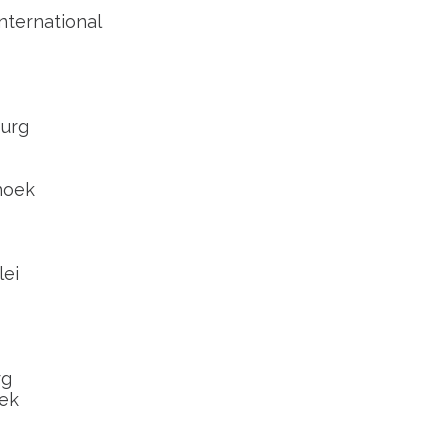
nternational
urg
hoek
lei
rg
ek