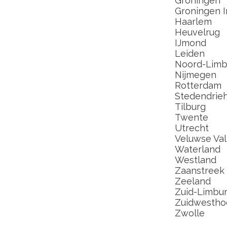
Groningen
Groningen I
Haarlem
Heuvelrug
IJmond
Leiden
Noord-Limb
Nijmegen
Rotterdam
Stedendrie
Tilburg
Twente
Utrecht
Veluwse Val
Waterland
Westland
Zaanstreek
Zeeland
Zuid-Limbu
Zuidwestho
Zwolle