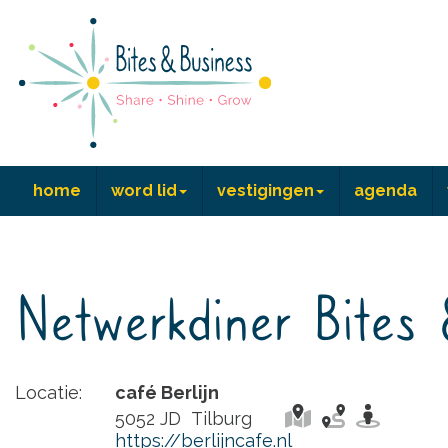
home
word lid
vestigingen
agenda
Netwerkdiner Bites 
Locatie:
café Berlijn
5052 JD Tilburg
https://berlijncafe.nl