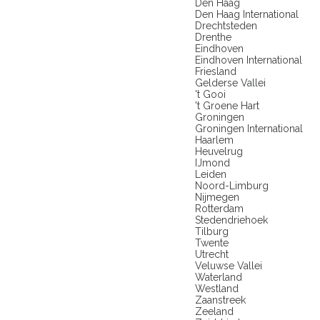
Den Haag
Den Haag International
Drechtsteden
Drenthe
Eindhoven
Eindhoven International
Friesland
Gelderse Vallei
't Gooi
't Groene Hart
Groningen
Groningen International
Haarlem
Heuvelrug
IJmond
Leiden
Noord-Limburg
Nijmegen
Rotterdam
Stedendriehoek
Tilburg
Twente
Utrecht
Veluwse Vallei
Waterland
Westland
Zaanstreek
Zeeland