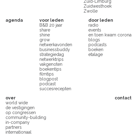
Zuid-Limburg
Zuidwesthoek
Zwolle
agenda
voor leden
door leden
B&B 20 jaar
radio
share
events
shine
en toen kwam corona
grow
blogs
netwerkavonden
podcasts
businessbuddy
boeken
strategiedag
etalage
netwerktrips
vakgenoten
boekentips
filmtips
blogpost
podcast
succesrecepten
over
contact
world wide
de vestigingen
op congressen
community-building
in-company
partners
internationaal