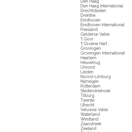
Den Haag
Den Haag International
Drechtsteden
Drenthe
Eindhoven
Eindhoven International
Friesland
Gelderse Vallei
't Gooi
't Groene Hart
Groningen
Groningen International
Haarlem
Heuvelrug
IJmond
Leiden
Noord-Limburg
Nijmegen
Rotterdam
Stedendriehoek
Tilburg
Twente
Utrecht
Veluwse Vallei
Waterland
Westland
Zaanstreek
Zeeland