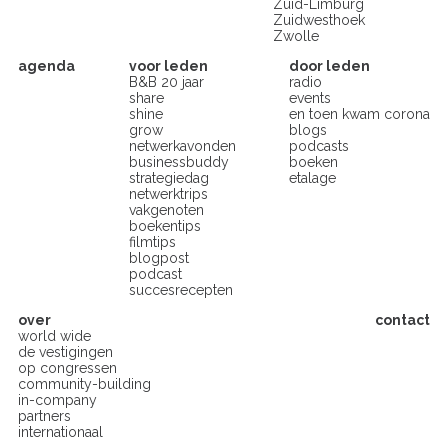
Zuid-Limburg
Zuidwesthoek
Zwolle
agenda
voor leden
door leden
B&B 20 jaar
radio
share
events
shine
en toen kwam corona
grow
blogs
netwerkavonden
podcasts
businessbuddy
boeken
strategiedag
etalage
netwerktrips
vakgenoten
boekentips
filmtips
blogpost
podcast
succesrecepten
over
contact
world wide
de vestigingen
op congressen
community-building
in-company
partners
internationaal