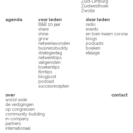
Zuid-Limburg
Zuidwesthoek
Zwolle
agenda
voor leden
door leden
B&B 20 jaar
radio
share
events
shine
en toen kwam corona
grow
blogs
netwerkavonden
podcasts
businessbuddy
boeken
strategiedag
etalage
netwerktrips
vakgenoten
boekentips
filmtips
blogpost
podcast
succesrecepten
over
contact
world wide
de vestigingen
op congressen
community-building
in-company
partners
internationaal