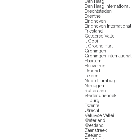
Den Haag
Den Haag International
Drechtsteden
Drenthe
Eindhoven
Eindhoven International
Friesland
Gelderse Vallei
't Gooi
't Groene Hart
Groningen
Groningen International
Haarlem
Heuvelrug
IJmond
Leiden
Noord-Limburg
Nijmegen
Rotterdam
Stedendriehoek
Tilburg
Twente
Utrecht
Veluwse Vallei
Waterland
Westland
Zaanstreek
Zeeland